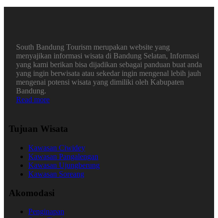
South Bandung Tourism merupakan website yang
menyajikan informasi wisata di Bandung Selatan, Informasi
yang kami berikan bisa dijadikan sebagai panduan buat anda
yang ingin berwisata atau sekedar ingin mengenal lebih jauh
mengenai potensi wisata yang dimiliki oleh Kabupaten
Bandung.
Read more
Tujuan Wisata
Kawasan Ciwidey
Kawasan Pangalengan
Kawasan Ujungberung
Kawasan Soreang
Akomodasi
Penginapan