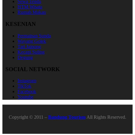
Sewa Tenda
HTM Wisata
Rumah Makan
KESENIAN
Permainan Sunda
Wayang Golek
Tari Jaipong
Kecapi Suling
Degung
SOCIAL NETWORK
Instagram
TikTok
Facebook
Youtube
Copyright © 2011 –
Bandung Tourism
All Rights Reserved.