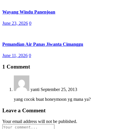
Wayang Windu Panenjoan
Posted
June 23, 2026
0
on
Pemandian Air Panas Jiwanta Cimanggu
Posted
June 11, 2026
0
on
1 Comment
yanti
September 25, 2013
yang cocok buat honeymoon yg mana ya?
Leave a Comment
Your email address will not be published.