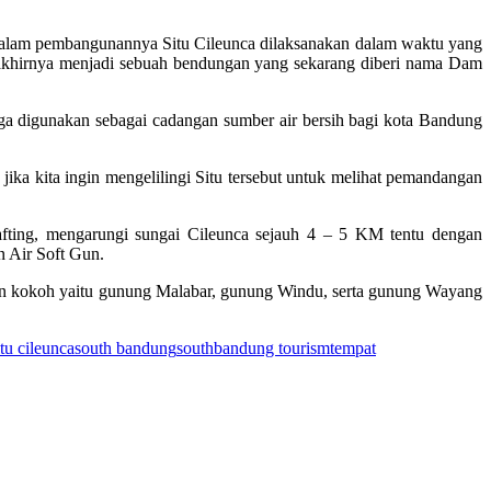
Dalam pembangunannya Situ Cileunca dilaksanakan dalam waktu yang
g akhirnya menjadi sebuah bendungan yang sekarang diberi nama Dam
juga digunakan sebagai cadangan sumber air bersih bagi kota Bandung
ika kita ingin mengelilingi Situ tersebut untuk melihat pemandangan
Rafting, mengarungi sungai Cileunca sejauh 4 – 5 KM tentu dengan
n Air Soft Gun.
ngan kokoh yaitu gunung Malabar, gunung Windu, serta gunung Wayang
itu cileunca
south bandung
southbandung tourism
tempat