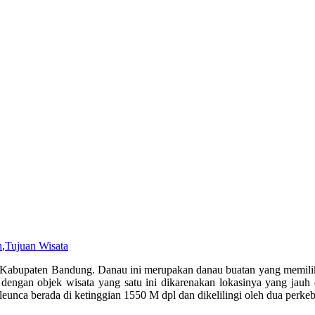
n
,
Tujuan Wisata
abupaten Bandung. Danau ini merupakan danau buatan yang memiliki lu
engan objek wisata yang satu ini dikarenakan lokasinya yang jauh
leunca berada di ketinggian 1550 M dpl dan dikelilingi oleh dua perk