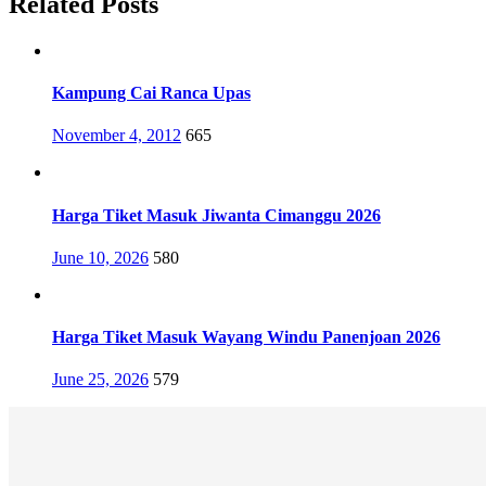
Related Posts
Kampung Cai Ranca Upas
Posted
November 4, 2012
665
on
Harga Tiket Masuk Jiwanta Cimanggu 2026
Posted
June 10, 2026
580
on
Harga Tiket Masuk Wayang Windu Panenjoan 2026
Posted
June 25, 2026
579
on