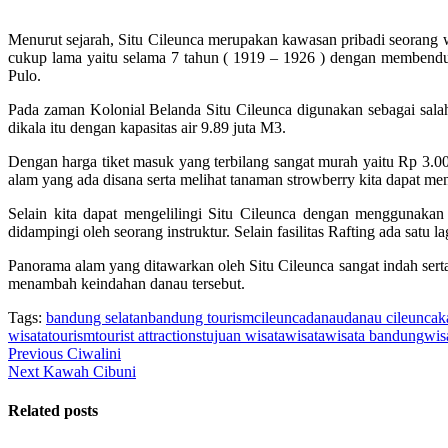
Menurut sejarah, Situ Cileunca merupakan kawasan pribadi seoran
cukup lama yaitu selama 7 tahun ( 1919 – 1926 ) dengan membendun
Pulo.
Pada zaman Kolonial Belanda Situ Cileunca digunakan sebagai salah 
dikala itu dengan kapasitas air 9.89 juta M3.
Dengan harga tiket masuk yang terbilang sangat murah yaitu Rp 3.00
alam yang ada disana serta melihat tanaman strowberry kita dapat m
Selain kita dapat mengelilingi Situ Cileunca dengan menggunakan
didampingi oleh seorang instruktur. Selain fasilitas Rafting ada sat
Panorama alam yang ditawarkan oleh Situ Cileunca sangat indah ser
menambah keindahan danau tersebut.
Tags:
bandung selatan
bandung tourism
cileunca
danau
danau cileunca
k
wisata
tourism
tourist attractions
tujuan wisata
wisata
wisata bandung
wis
Post
Previous
Previous
Ciwalini
Next
post:
Next
Kawah Cibuni
navigation
post:
Related posts