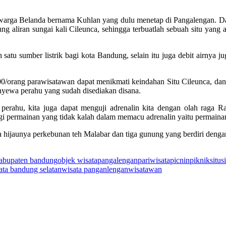
g warga Belanda bernama Kuhlan yang dulu menetap di Pangalengan. 
g aliran sungai kali Cileunca, sehingga terbuatlah sebuah situ yan
satu sumber listrik bagi kota Bandung, selain itu juga debit airnya 
0/orang parawisatawan dapat menikmati keindahan Situ Cileunca, dan j
enyewa perahu yang sudah disediakan disana.
 perahu, kita juga dapat menguji adrenalin kita dengan olah raga 
u lagi permainan yang tidak kalah dalam memacu adrenalin yaitu permaina
ta hijaunya perkebunan teh Malabar dan tiga gunung yang berdiri de
abupaten bandung
objek wisata
pangalengan
pariwisata
picnin
piknik
situ
s
ata bandung selatan
wisata panganlengan
wisatawan