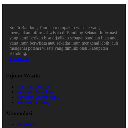
South Bandung Tourism merupakan website yang
menyajikan informasi wisata di Bandung Selatan, Informasi
yang kami berikan bisa dijadikan sebagai panduan buat anda
yang ingin berwisata atau sekedar ingin mengenal lebih jauh
mengenai potensi wisata yang dimiliki oleh Kabupaten
Bandung.
Read more
Tujuan Wisata
Kawasan Ciwidey
Kawasan Pangalengan
Kawasan Ujungberung
Kawasan Soreang
Akomodasi
Penginapan