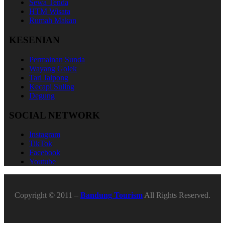
Sewa Tenda
HTM Wisata
Rumah Makan
KESENIAN
Permainan Sunda
Wayang Golek
Tari Jaipong
Kecapi Suling
Degung
SOCIAL NETWORK
Instagram
TikTok
Facebook
Youtube
Copyright © 2011 –
Bandung Tourism
All Rights Reserved.