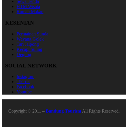
Sewa Tenda
HTM Wisata
Rumah Makan
KESENIAN
Permainan Sunda
Wayang Golek
Tari Jaipong
Kecapi Suling
Degung
SOCIAL NETWORK
Instagram
TikTok
Facebook
Youtube
Copyright © 2011 –
Bandung Tourism
All Rights Reserved.