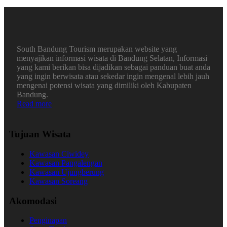
South Bandung Tourism merupakan website yang
menyajikan informasi wisata di Bandung Selatan, Informasi
yang kami berikan bisa dijadikan sebagai panduan buat anda
yang ingin berwisata atau sekedar ingin mengenal lebih jauh
mengenai potensi wisata yang dimiliki oleh Kabupaten
Bandung.
Read more
Tujuan Wisata
Kawasan Ciwidey
Kawasan Pangalengan
Kawasan Ujungberung
Kawasan Soreang
Akomodasi
Penginapan