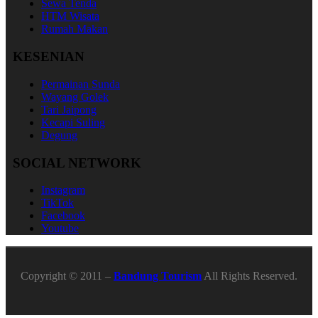
Sewa Tenda
HTM Wisata
Rumah Makan
KESENIAN
Permainan Sunda
Wayang Golek
Tari Jaipong
Kecapi Suling
Degung
SOCIAL NETWORK
Instagram
TikTok
Facebook
Youtube
Copyright © 2011 –
Bandung Tourism
All Rights Reserved.