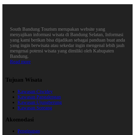
South Bandung Tourism merupakan website yang
menyajikan informasi wisata di Bandung Selatan, Informasi
yang kami berikan bisa dijadikan sebagai panduan buat anda
yang ingin berwisata atau sekedar ingin mengenal lebih jauh
mengenai potensi wisata yang dimiliki oleh Kabupaten
Bandung.
Read more
Tujuan Wisata
Kawasan Ciwidey
Kawasan Pangalengan
Kawasan Ujungberung
Kawasan Soreang
Akomodasi
Penginapan