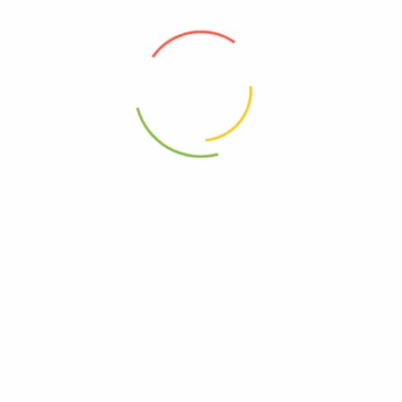
Bumi Perkemahan Oray Tapa
Bumi Perkemahan Oray Tapa - Wana wisata ini terdiri dari hutan tanaman
campuran (pinus, cemara dll). Sumber air yang ada berupa mata air yang ...
Continue reading
South Bandung Tourism merupakan website yang menyajikan
informasi wisata di Bandung Selatan, Informasi yang kami berikan
bisa dijadikan sebagai panduan buat anda yang ingin berwisata atau
sekedar ingin mengenal lebih jauh mengenai potensi wisata yang
dimiliki oleh Kabupaten Bandung.