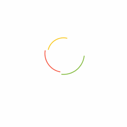
ALAMAT
Soreang, Bandung, Jawa Barat
TUJUAN WISATA
AKOMODASI
KE