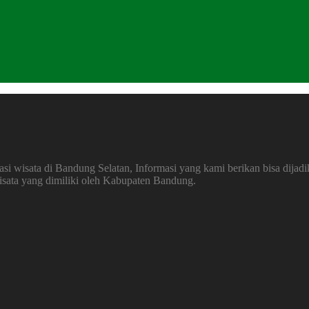
 wisata di Bandung Selatan, Informasi yang kami berikan bisa dijadi
wisata yang dimiliki oleh Kabupaten Bandung.