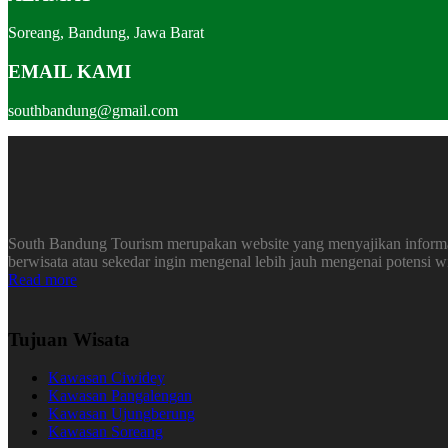
Soreang, Bandung, Jawa Barat
EMAIL KAMI
southbandung@gmail.com
South Bandung Tourism merupakan website yang menyajikan informasi
berwisata atau sekedar ingin mengenal lebih jauh mengenai potensi 
Read more
Tujuan Wisata
Kawasan Ciwidey
Kawasan Pangalengan
Kawasan Ujungberung
Kawasan Soreang