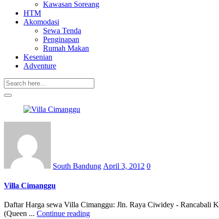
Kawasan Soreang
HTM
Akomodasi
Sewa Tenda
Penginapan
Rumah Makan
Kesenian
Adventure
Posted
on
South Bandung
April 3, 2012
0
Villa Cimanggu
Daftar Harga sewa Villa Cimanggu: Jln. Raya Ciwidey - Rancabali K
(Queen ...
Continue reading