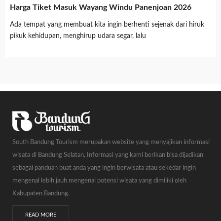
Harga Tiket Masuk Wayang Windu Panenjoan 2026
Ada tempat yang membuat kita ingin berhenti sejenak dari hiruk
pikuk kehidupan, menghirup udara segar, lalu
South Bandung Tourism merupakan website yang menyajikan informasi
wisata di Bandung Selatan, Informasi yang kami berikan bisa dijadikan
sebagai panduan buat anda yang ingin berwisata atau sekedar ingin
mengenal lebih jauh mengenai potensi wisata yang dimiliki oleh
Kabupaten Bandung.
READ MORE