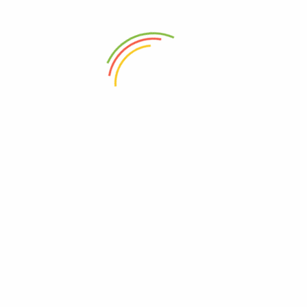
ALAMAT
Soreang, Bandung, Jawa Barat
TUJUAN WISATA
AKOMODASI
KE
Kawasan Ciwidey
Penginapan
Perm
Kawasan Pangalengan
Sewa Tenda
Waya
Kawasan Ujungberung
HTM Wisata
Tari 