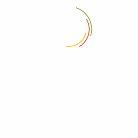
Stadion Si Jalak Harupat
Stadion Si Jalak Harupat merupakan stadion olahraga yang berlokasi di
desa Kopo dan Cibodas, Kecamatan Kuatawaringin, Kabupaten Bandung.
Nama Si Jalak Harupat sendiri diambil ...
Continue reading
South Bandung Tourism merupakan website yang menyajikan
informasi wisata di Bandung Selatan, Informasi yang kami berikan
bisa dijadikan sebagai panduan buat anda yang ingin berwisata atau
sekedar ingin mengenal lebih jauh mengenai potensi wisata yang
dimiliki oleh Kabupaten Bandung.