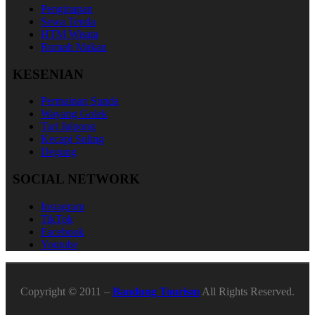
Penginapan
Sewa Tenda
HTM Wisata
Rumah Makan
KESENIAN
Permainan Sunda
Wayang Golek
Tari Jaipong
Kecapi Suling
Degung
SOCIAL NETWORK
Instagram
TikTok
Facebook
Youtube
Copyright © 2011 –
Bandung Tourism
All Rights Reserved.