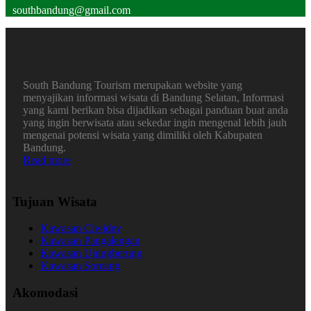
southbandung@gmail.com
South Bandung Tourism merupakan website yang
menyajikan informasi wisata di Bandung Selatan, Informasi
yang kami berikan bisa dijadikan sebagai panduan buat anda
yang ingin berwisata atau sekedar ingin mengenal lebih jauh
mengenai potensi wisata yang dimiliki oleh Kabupaten
Bandung.
Read more
Tujuan Wisata
Kawasan Ciwidey
Kawasan Pangalengan
Kawasan Ujungberung
Kawasan Soreang
Akomodasi