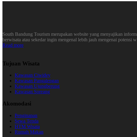
South Bandung Tourism merupakan website yang menyajikan informasi
berwisata atau sekedar ingin mengenal lebih jauh mengenai potensi 
Read more
Tujuan Wisata
Kawasan Ciwidey
Kawasan Pangalengan
Kawasan Ujungberung
Kawasan Soreang
Akomodasi
Penginapan
Sewa Tenda
HTM Wisata
Rumah Makan