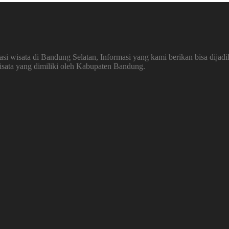
 wisata di Bandung Selatan, Informasi yang kami berikan bisa dijadi
wisata yang dimiliki oleh Kabupaten Bandung.