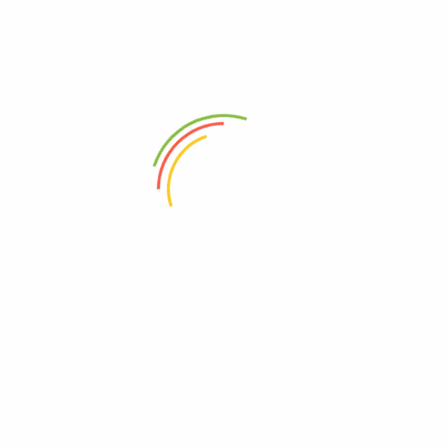
ALAMAT
Soreang, Bandung, Jawa Barat
TUJUAN WISATA
AKOMODASI
KE