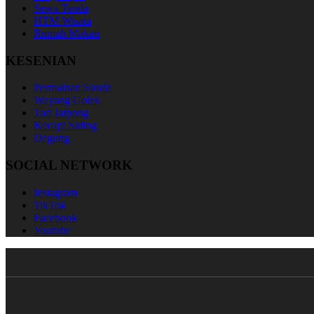
Sewa Tenda
HTM Wisata
Rumah Makan
KESENIAN
Permainan Sunda
Wayang Golek
Tari Jaipong
Kecapi Suling
Degung
SOCIAL NETWORK
Instagram
TikTok
Facebook
Youtube