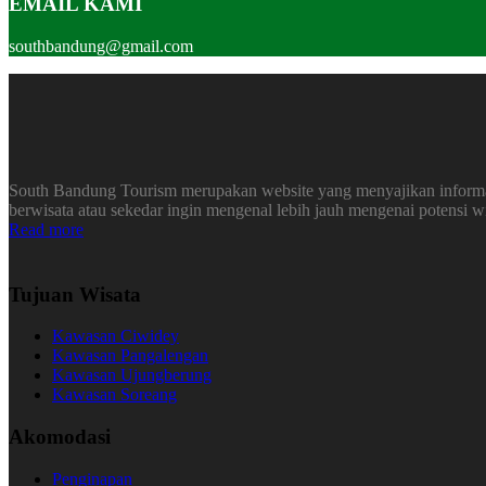
EMAIL KAMI
southbandung@gmail.com
South Bandung Tourism merupakan website yang menyajikan informasi
berwisata atau sekedar ingin mengenal lebih jauh mengenai potensi 
Read more
Tujuan Wisata
Kawasan Ciwidey
Kawasan Pangalengan
Kawasan Ujungberung
Kawasan Soreang
Akomodasi
Penginapan