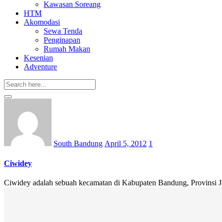
Kawasan Soreang
HTM
Akomodasi
Sewa Tenda
Penginapan
Rumah Makan
Kesenian
Adventure
Posted
on
South Bandung
April 5, 2012
1
Ciwidey
Ciwidey adalah sebuah kecamatan di Kabupaten Bandung, Provinsi Jaw