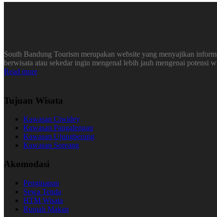
South Bandung Tourism merupakan website yang menyajikan informasi
berwisata atau sekedar ingin mengenal lebih jauh mengenai potensi 
Read more
Tujuan Wisata
Kawasan Ciwidey
Kawasan Pangalengan
Kawasan Ujungberung
Kawasan Soreang
Akomodasi
Penginapan
Sewa Tenda
HTM Wisata
Rumah Makan