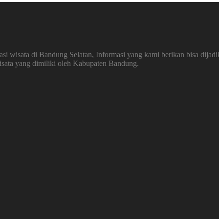
 wisata di Bandung Selatan, Informasi yang kami berikan bisa dijadi
wisata yang dimiliki oleh Kabupaten Bandung.