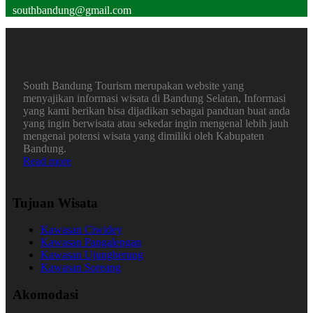
southbandung@gmail.com
South Bandung Tourism merupakan website yang
menyajikan informasi wisata di Bandung Selatan, Informasi
yang kami berikan bisa dijadikan sebagai panduan buat anda
yang ingin berwisata atau sekedar ingin mengenal lebih jauh
mengenai potensi wisata yang dimiliki oleh Kabupaten
Bandung.
Read more
Tujuan Wisata
Kawasan Ciwidey
Kawasan Pangalengan
Kawasan Ujungberung
Kawasan Soreang
Akomodasi