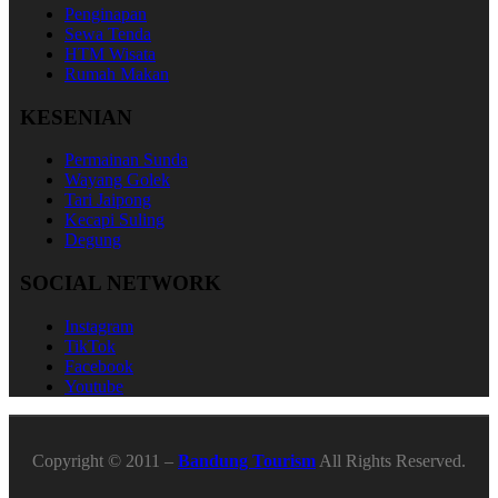
Penginapan
Sewa Tenda
HTM Wisata
Rumah Makan
KESENIAN
Permainan Sunda
Wayang Golek
Tari Jaipong
Kecapi Suling
Degung
SOCIAL NETWORK
Instagram
TikTok
Facebook
Youtube
Copyright © 2011 –
Bandung Tourism
All Rights Reserved.