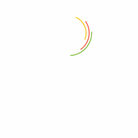
Ciwalini
Ciwalini merupakan wisata kolam pemandian air panas yang terletak di
tengah-tengah perkebunan teh yang ada di kawasan Perkebunan
Rancabali Ciwidey, tepatnya berada pada ketinggian ...
Continue
reading
South Bandung Tourism merupakan website yang menyajikan
informasi wisata di Bandung Selatan, Informasi yang kami berikan
bisa dijadikan sebagai panduan buat anda yang ingin berwisata atau
sekedar ingin mengenal lebih jauh mengenai potensi wisata yang
dimiliki oleh Kabupaten Bandung.