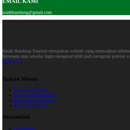
EMAIL KAMI
southbandung@gmail.com
South Bandung Tourism merupakan website yang menyajikan informasi
berwisata atau sekedar ingin mengenal lebih jauh mengenai potensi 
Read more
Tujuan Wisata
Kawasan Ciwidey
Kawasan Pangalengan
Kawasan Ujungberung
Kawasan Soreang
Akomodasi
Penginapan