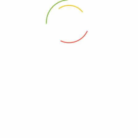
Igloo Camp Ranca Upas
Rasakan sensasi camping modern yang menyatu dengan alam di
Igloo Camp Ranca Upas. Dengan udara pegunungan
South Bandung Tourism merupakan website yang menyajikan
informasi wisata di Bandung Selatan, Informasi yang kami berikan
bisa dijadikan sebagai panduan buat anda yang ingin berwisata atau
sekedar ingin mengenal lebih jauh mengenai potensi wisata yang
dimiliki oleh Kabupaten Bandung.
READ MORE