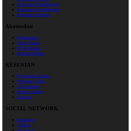
Kawasan Pangalengan
Kawasan Ujungberung
Kawasan Soreang
Akomodasi
Penginapan
Sewa Tenda
HTM Wisata
Rumah Makan
KESENIAN
Permainan Sunda
Wayang Golek
Tari Jaipong
Kecapi Suling
Degung
SOCIAL NETWORK
Instagram
TikTok
Facebook