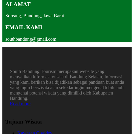
ALAMAT
Soreang, Bandung, Jawa Barat
EMAIL KAMI
southbandung@gmail.com
South Bandung Tourism merupakan website yang
menyajikan informasi wisata di Bandung Selatan, Informasi
yang kami berikan bisa dijadikan sebagai panduan buat anda
yang ingin berwisata atau sekedar ingin mengenal lebih jauh
mengenai potensi wisata yang dimiliki oleh Kabupaten
Bandung.
Read more
Tujuan Wisata
Kawasan Ciwidey