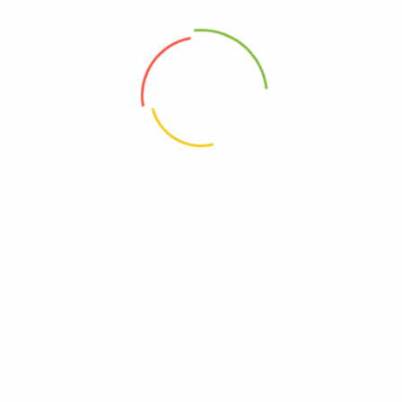
Ciwalini
Ciwalini merupakan wisata kolam pemandian air panas yang terletak di
tengah-tengah perkebunan teh yang ada di kawasan Perkebunan
Rancabali Ciwidey, tepatnya berada pada ketinggian ...
Continue
reading
South Bandung Tourism merupakan website yang menyajikan
informasi wisata di Bandung Selatan, Informasi yang kami berikan
bisa dijadikan sebagai panduan buat anda yang ingin berwisata atau
sekedar ingin mengenal lebih jauh mengenai potensi wisata yang
dimiliki oleh Kabupaten Bandung.