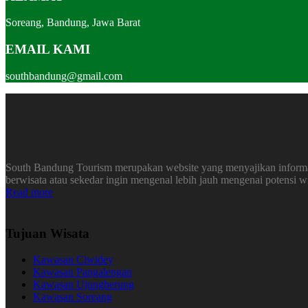
Soreang, Bandung, Jawa Barat
EMAIL KAMI
southbandung@gmail.com
South Bandung Tourism merupakan website yang menyajikan informasi
berwisata atau sekedar ingin mengenal lebih jauh mengenai potensi 
Read more
Tujuan Wisata
Kawasan Ciwidey
Kawasan Pangalengan
Kawasan Ujungberung
Kawasan Soreang