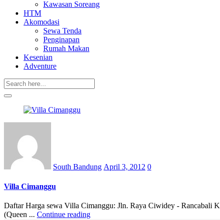
Kawasan Soreang
HTM
Akomodasi
Sewa Tenda
Penginapan
Rumah Makan
Kesenian
Adventure
Posted
on
South Bandung
April 3, 2012
0
Villa Cimanggu
Daftar Harga sewa Villa Cimanggu: Jln. Raya Ciwidey - Rancabali K
(Queen ...
Continue reading