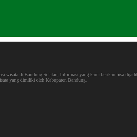
 wisata di Bandung Selatan, Informasi yang kami berikan bisa dijadi
wisata yang dimiliki oleh Kabupaten Bandung.