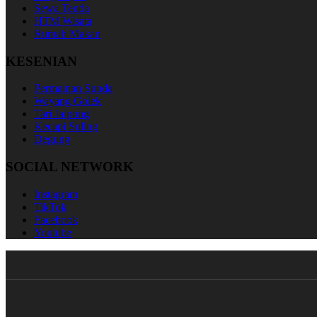
Sewa Tenda
HTM Wisata
Rumah Makan
KESENIAN
Permainan Sunda
Wayang Golek
Tari Jaipong
Kecapi Suling
Degung
SOCIAL NETWORK
Instagram
TikTok
Facebook
Youtube