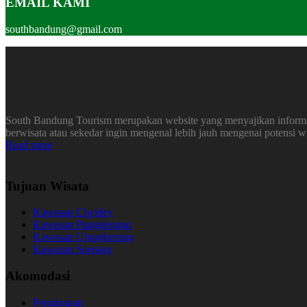
EMAIL KAMI
southbandung@gmail.com
South Bandung Tourism merupakan website yang menyajikan informasi
berwisata atau sekedar ingin mengenal lebih jauh mengenai potensi 
Read more
Tujuan Wisata
Kawasan Ciwidey
Kawasan Pangalengan
Kawasan Ujungberung
Kawasan Soreang
Akomodasi
Penginapan