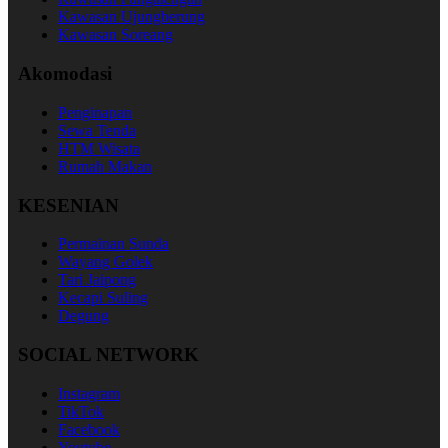
Kawasan Ujungberung
Kawasan Soreang
Akomodasi
Penginapan
Sewa Tenda
HTM Wisata
Rumah Makan
KESENIAN
Permainan Sunda
Wayang Golek
Tari Jaipong
Kecapi Suling
Degung
SOCIAL NETWORK
Instagram
TikTok
Facebook
Youtube