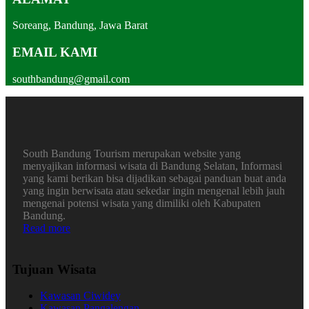
Soreang, Bandung, Jawa Barat
EMAIL KAMI
southbandung@gmail.com
South Bandung Tourism merupakan website yang
menyajikan informasi wisata di Bandung Selatan, Informasi
yang kami berikan bisa dijadikan sebagai panduan buat anda
yang ingin berwisata atau sekedar ingin mengenal lebih jauh
mengenai potensi wisata yang dimiliki oleh Kabupaten
Bandung.
Read more
Tujuan Wisata
Kawasan Ciwidey
Kawasan Pangalengan