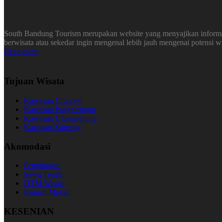
South Bandung Tourism merupakan website yang menyajikan informasi
berwisata atau sekedar ingin mengenal lebih jauh mengenai potensi 
Read more
Tujuan Wisata
Kawasan Ciwidey
Kawasan Pangalengan
Kawasan Ujungberung
Kawasan Soreang
Akomodasi
Penginapan
Sewa Tenda
HTM Wisata
Rumah Makan
KESENIAN